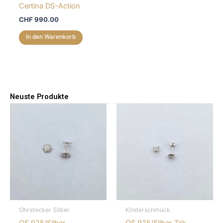
Certina DS-Action
CHF
990.00
In den Warenkorb
Neuste Produkte
Ohrstecker Silber
Kinderschmuck
OS 925/Silber
OS 925/Silber Zirk