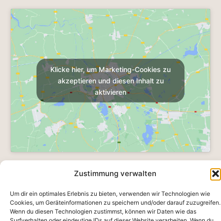
Klicke hier, um Marketing-Cookies zu
akzeptieren und diesen Inhalt zu
aktivieren
Zustimmung verwalten
Adresse
Um dir ein optimales Erlebnis zu bieten, verwenden wir Technologien wie
Cookies, um Geräteinformationen zu speichern und/oder darauf zuzugreifen.
Uhren Bijouterie Rentsch
Wenn du diesen Technologien zustimmst, können wir Daten wie das
Schulstrasse 26
Surfverhalten oder eindeutige IDs auf dieser Website verarbeiten. Wenn du