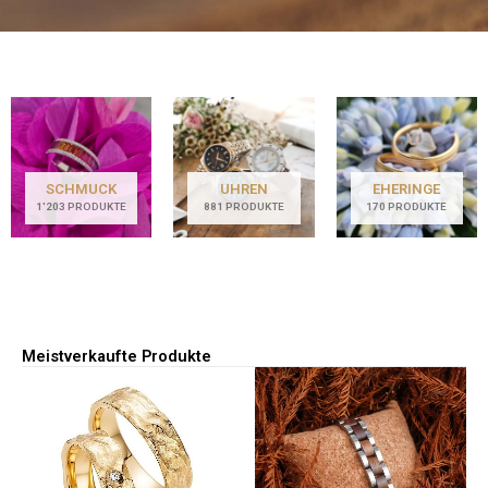
Willkommen im
Online-Shop
Entdecken Sie unsere neusten Produkte
SCHMUCK
UHREN
EHERINGE
1'203 PRODUKTE
881 PRODUKTE
170 PRODUKTE
Produkte ansehen
Meistverkaufte Produkte