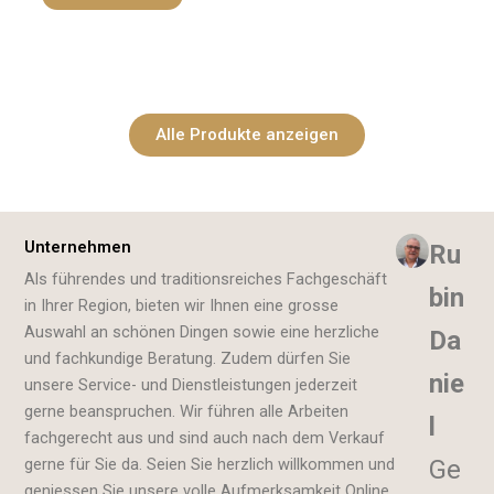
Alle Produkte anzeigen
Unternehmen
Ru
Als führendes und traditionsreiches Fachgeschäft
bin
in Ihrer Region, bieten wir Ihnen eine grosse
Auswahl an schönen Dingen sowie eine herzliche
Da
und fachkundige Beratung. Zudem dürfen Sie
nie
unsere Service- und Dienstleistungen jederzeit
gerne beanspruchen. Wir führen alle Arbeiten
l
fachgerecht aus und sind auch nach dem Verkauf
gerne für Sie da. Seien Sie herzlich willkommen und
Ge
geniessen Sie unsere volle Aufmerksamkeit Online